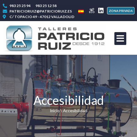
983 25 25 94
983 25 12 58
PATRICIORUIZ@PATRICIORUIZ.ES
ZONA PRIVADA
C/ TOPACIO 49 - 47012 VALLADOLID
Accesibilidad
Inicio
\
Accesibilidad