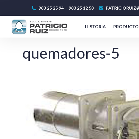
983 25 25 94
983 25 12 58
PATRICIORUIZ@
HISTORIA
PRODUCTO
quemadores-5