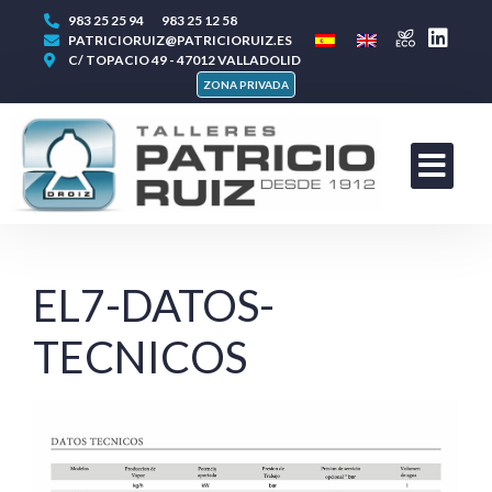
983 25 25 94
983 25 12 58
PATRICIORUIZ@PATRICIORUIZ.ES
C/ TOPACIO 49 - 47012 VALLADOLID
ZONA PRIVADA
EL7-DATOS-
TECNICOS