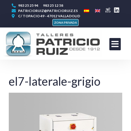
983 25 25 94
983 25 12 58
PATRICIORUIZ@PATRICIORUIZ.ES
C/ TOPACIO 49 - 47012 VALLADOLID
ZONA PRIVADA
el7-laterale-grigio