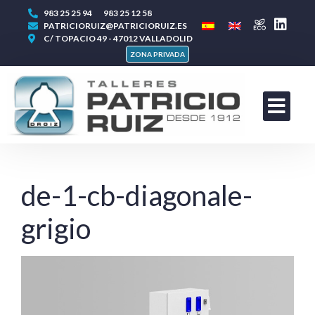
983 25 25 94
983 25 12 58
PATRICIORUIZ@PATRICIORUIZ.ES
C/ TOPACIO 49 - 47012 VALLADOLID
ZONA PRIVADA
de-1-cb-diagonale-
grigio