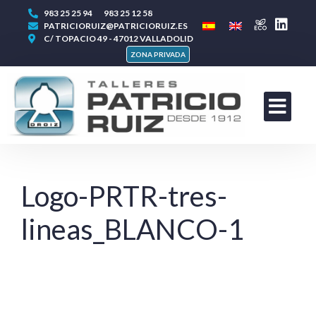
983 25 25 94
983 25 12 58
PATRICIORUIZ@PATRICIORUIZ.ES
C/ TOPACIO 49 - 47012 VALLADOLID
ZONA PRIVADA
Logo-PRTR-tres-
lineas_BLANCO-1