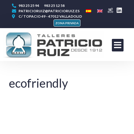
983 25 25 94
983 25 12 58
PATRICIORUIZ@PATRICIORUIZ.ES
C/ TOPACIO 49 - 47012 VALLADOLID
ZONA PRIVADA
ecofriendly