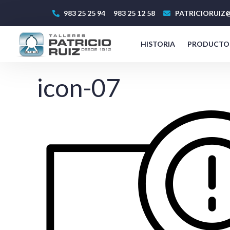
983 25 25 94
983 25 12 58
PATRICIORUIZ@
HISTORIA
PRODUCTO
icon-07