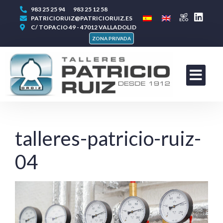
983 25 25 94
983 25 12 58
PATRICIORUIZ@PATRICIORUIZ.ES
C/ TOPACIO 49 - 47012 VALLADOLID
ZONA PRIVADA
talleres-patricio-ruiz-
04