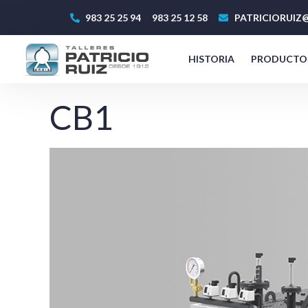
983 25 25 94
983 25 12 58
PATRICIORUIZ@
HISTORIA
PRODUCTO
CB1