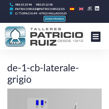
983 25 25 94
983 25 12 58
PATRICIORUIZ@PATRICIORUIZ.ES
C/ TOPACIO 49 - 47012 VALLADOLID
ZONA PRIVADA
de-1-cb-laterale-
grigio