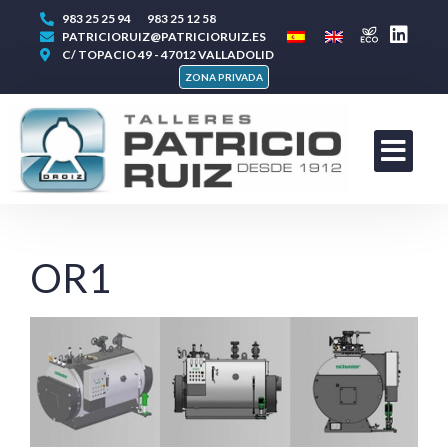
983 25 25 94
983 25 12 58
PATRICIORUIZ@PATRICIORUIZ.ES
C/ TOPACIO 49 - 47012 VALLADOLID
ZONA PRIVADA
OR1