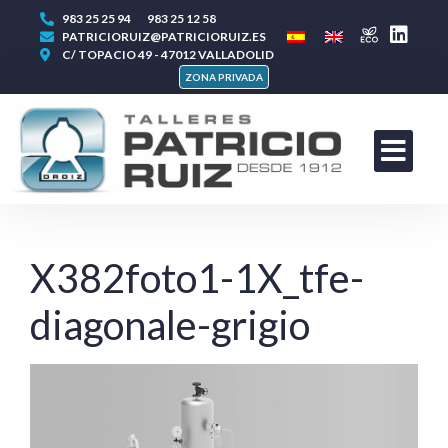
983 25 25 94
983 25 12 58
PATRICIORUIZ@PATRICIORUIZ.ES
C/ TOPACIO 49 - 47012 VALLADOLID
ZONA PRIVADA
X382foto1-1X_tfe-
diagonale-grigio